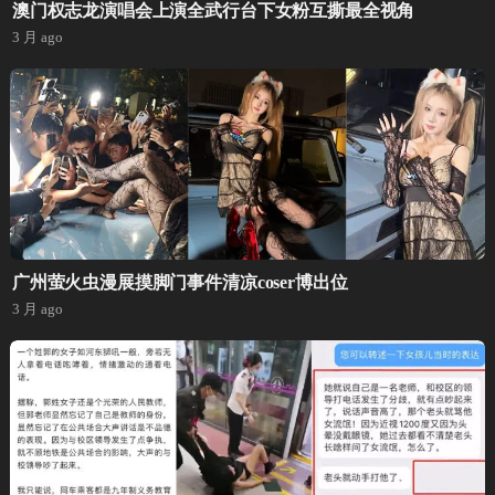
澳门权志龙演唱会上演全武行台下女粉互撕最全视角
3 月 ago
广州萤火虫漫展摸脚门事件清凉coser博出位
3 月 ago