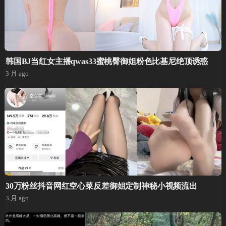
韩国BJ当红女主播qwas33蜜桃臀御姐粉色比基尼绝顶诱惑
3 月 ago
30万粉丝抖音网红空心菜反差御姐定制神秘小视频流出
3 月 ago