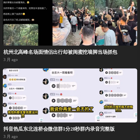
杭州北高峰名场面情侣出行却被闺蜜挖墙脚当场抓包
3 月 ago
抖音热瓜东北连桥会微信群1分28秒群内录音完整版
3 月 ago