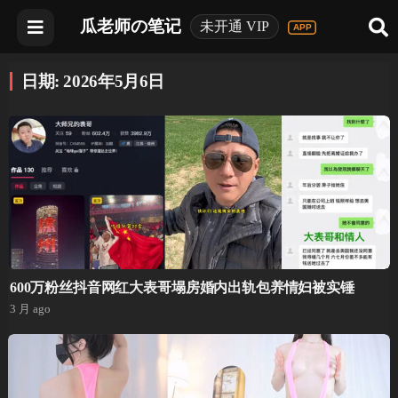
瓜老师の笔记
未开通 VIP
日期:
2026年5月6日
600万粉丝抖音网红大表哥塌房婚内出轨包养情妇被实锤
3 月 ago