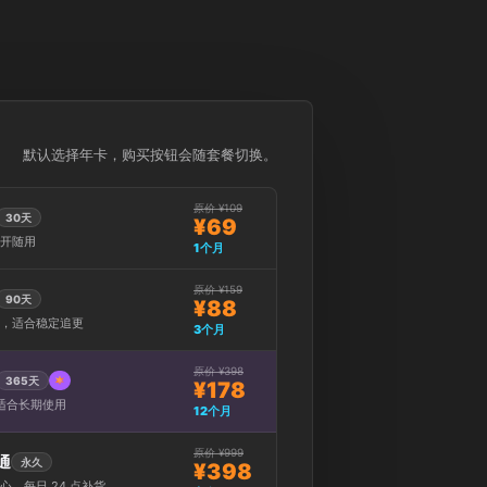
默认选择年卡，购买按钮会随套餐切换。
原价 ¥109
30天
¥69
开随用
1个月
原价 ¥159
90天
¥88
，适合稳定追更
3个月
原价 ¥398
365天
¥178
，适合长期使用
12个月
原价 ¥999
通
永久
¥398
，每日 24 点补货